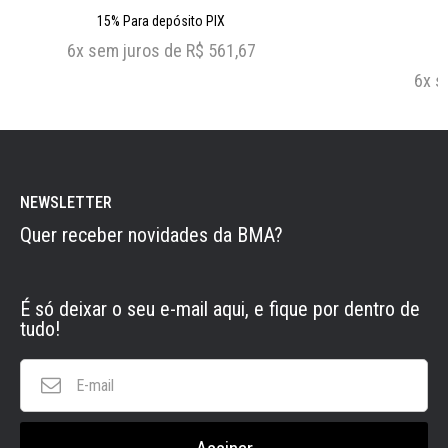
15%
Para depósito PIX
6x
sem juros de
R$ 561,67
6x
s
NEWSLETTER
Quer receber novidades da BMA?
É só deixar o seu e-mail aqui, e fique por dentro de
tudo!
E-
mail