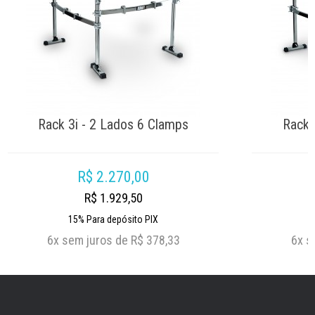
Rack 3i - 2 Lados 6 Clamps
Rack 
R$ 2.270,00
R$ 1.929,50
15%
Para depósito PIX
6x
sem juros de
R$ 378,33
6x
s